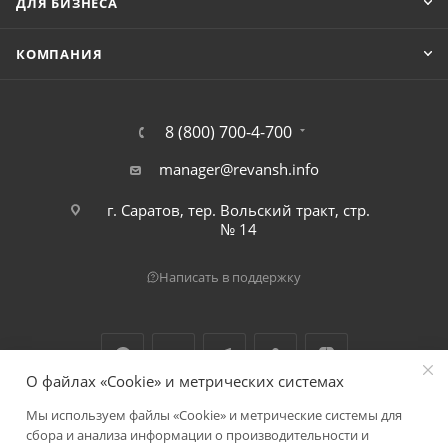
ДЛЯ БИЗНЕСА
КОМПАНИЯ
8 (800) 700-4-700
manager@revansh.info
г. Саратов, тер. Вольский тракт, стр.
№ 14
Написать в поддержку
О файлах «Cookie» и метрических системах
Мы используем файлы «Cookie» и метрические системы для
2026 © ООО "Реванш"
сбора и анализа информации о производительности и