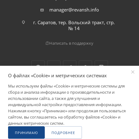
manager@revansh.info
г. Саратов, тер. Вольский тракт, стр.
№ 14
Написать в поддержку
О файлах «Cookie» и метрических системах
Мы используем файлы «Cookie» и метрические системы для
2026 © ООО "Реванш"
сбора и анализа информации о производительности и
использовании сайта, а также для улучшения и
индивидуальной настройки предоставления информации.
Нажимая кнопку «Принимаю» или продолжая пользоваться
сайтом, вы соглашаетесь на обработку файлов «Cookie» и
данных метрических систем.
ПРИНИМАЮ
ПОДРОБНЕЕ