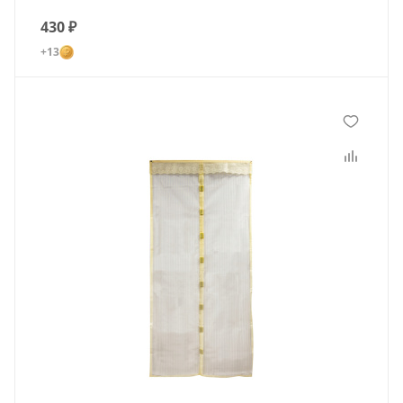
430
₽
+13