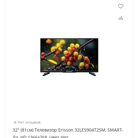
Нет отзывов
32" (81см) Телевизор Erisson 32LES904T2SM, SMART-
Да, HD 1366x768, Цвет Нет