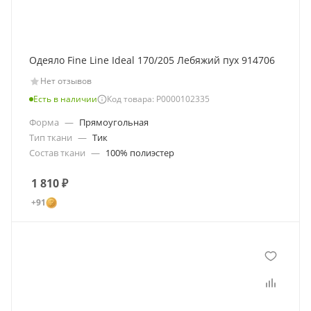
Одеяло Fine Line Ideal 170/205 Лебяжий пух 914706
Нет отзывов
Есть в наличии
Код товара: Р0000102335
Форма
—
Прямоугольная
Тип ткани
—
Тик
Состав ткани
—
100% полиэстер
1 810
₽
+91