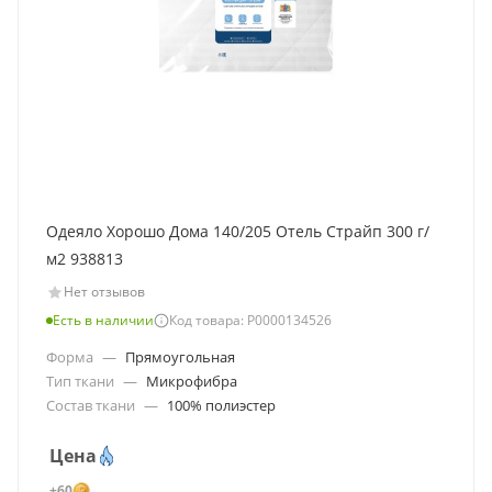
Одеяло Хорошо Дома 140/205 Отель Страйп 300 г/
м2 938813
Нет отзывов
Есть в наличии
Код товара: Р0000134526
Форма
—
Прямоугольная
Тип ткани
—
Микрофибра
Состав ткани
—
100% полиэстер
Цена
+60