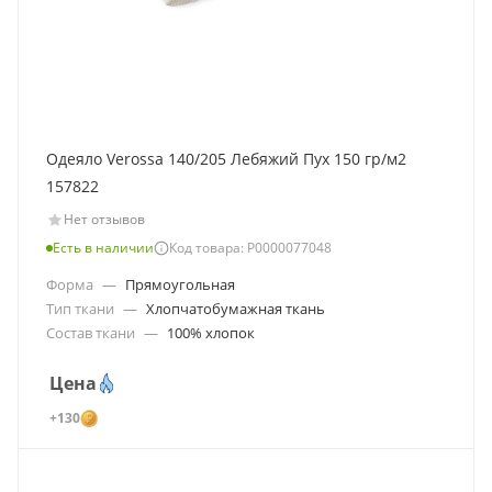
Одеяло Verossa 140/205 Лебяжий Пух 150 гр/м2
157822
Нет отзывов
Есть в наличии
Код товара: Р0000077048
Форма
—
Прямоугольная
Тип ткани
—
Хлопчатобумажная ткань
Состав ткани
—
100% хлопок
Цена
+130