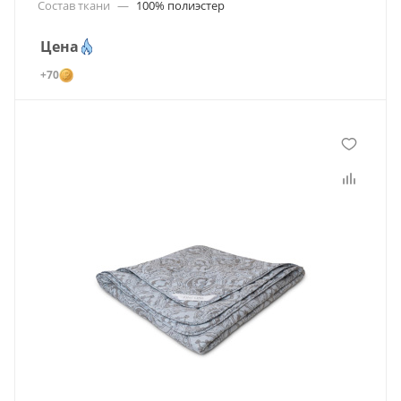
Состав ткани
—
100% полиэстер
Цена
+70