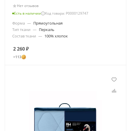
Нет отзывов
Есть в наличии
Код товара: Р0000129747
Форма
—
Прямоугольная
Тип ткани
—
Перкаль
Состав ткани
—
100% хлопок
2 260
₽
+113