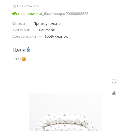
Нет отзывов
Есть в наличии
Код товара: Р0000068628
Форма
—
Прямоугольная
Тип ткани
—
Ранфорс
Состав ткани
—
100% хлопок
Цена
+132