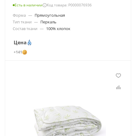
Есть в наличии
Код товара: Р0000076936
Форма
—
Прямоугольная
Тип ткани
—
Перкаль
Состав ткани
—
100% хлопок
Цена
+141