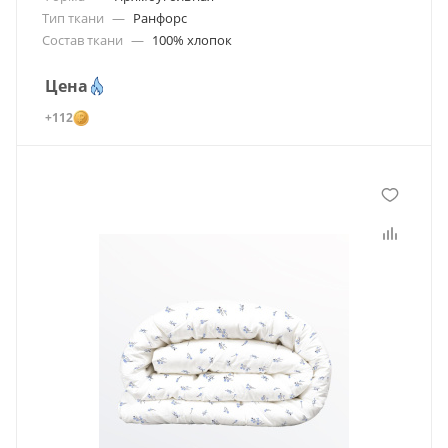
Тип ткани
—
Ранфорс
Состав ткани
—
100% хлопок
Цена
+112