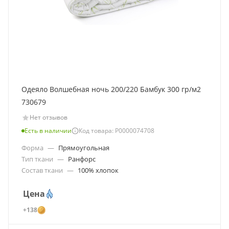
Одеяло Волшебная ночь 200/220 Бамбук 300 гр/м2
730679
Нет отзывов
Есть в наличии
Код товара: Р0000074708
Форма
—
Прямоугольная
Тип ткани
—
Ранфорс
Состав ткани
—
100% хлопок
Цена
+138