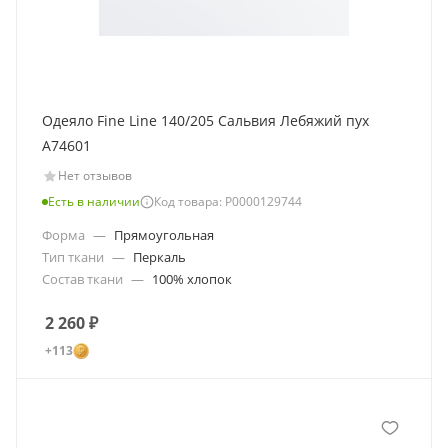
Одеяло Fine Line 140/205 Сальвия Лебяжий пух
A74601
Нет отзывов
Есть в наличии
Код товара: Р0000129744
Форма
—
Прямоугольная
Тип ткани
—
Перкаль
Состав ткани
—
100% хлопок
2 260
₽
+113