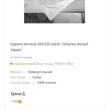
Одеяло Verossa 200/220 Шёлк 150гр/м2 Белый
790491
Нет отзывов
Есть в наличии
Код товара: Р0000113902
Форма
—
Прямоугольная
Тип ткани
—
Сатин
Состав ткани
—
100% хлопок
Цена
+160