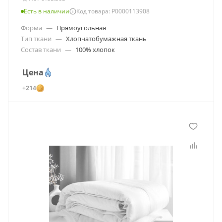
Есть в наличии
Код товара: Р0000113908
Форма
—
Прямоугольная
Тип ткани
—
Хлопчатобумажная ткань
Состав ткани
—
100% хлопок
Цена
+214