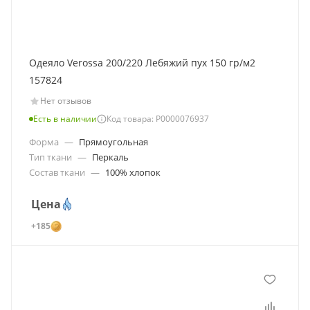
Одеяло Verossa 200/220 Лебяжий пух 150 гр/м2
157824
Нет отзывов
Есть в наличии
Код товара: Р0000076937
Форма
—
Прямоугольная
Тип ткани
—
Перкаль
Состав ткани
—
100% хлопок
Цена
+185