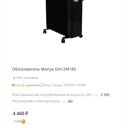
Обогреватель Manya OH12M1BS
Нет отзывов
Есть в наличии
Код товара: Р0000115666
Максимальная потребляемая мощность (Вт)
—
2 500
Регулировка температуры
—
Да
4 460
₽
+134