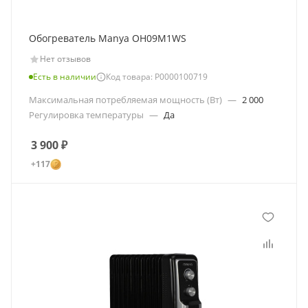
Обогреватель Manya OH09M1WS
Нет отзывов
Есть в наличии
Код товара: Р0000100719
Максимальная потребляемая мощность (Вт)
—
2 000
Регулировка температуры
—
Да
3 900
₽
+117