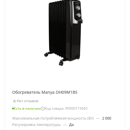
Обогреватель Manya OH09M1BS
Нет отзывов
Есть в наличии
Код товара: Р0000115665
Максимальная потребляемая мощность (Вт)
—
2 000
Регулировка температуры
—
Да