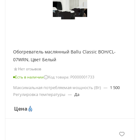
Обогреватель маслянный Ballu Classic BOH/CL-
07WRN, Цвет Белый
Нет отзывов
Есть в наличии
Код товара: Р0000001733
Максимальная потребляемая мощность (Вт)
—
1 500
Регулировка температуры
—
Да
Цена