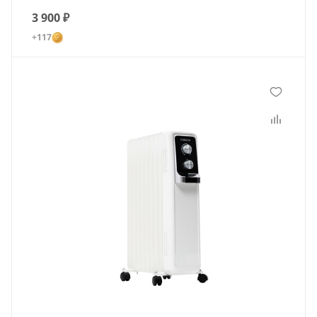
3 900
₽
+117