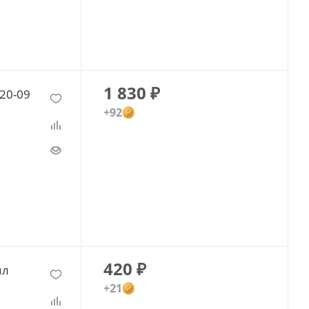
1 830
₽
20-09
+92
420
₽
мл
+21