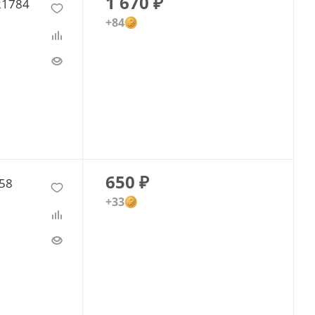
1 670
₽
21784
+84
650
₽
858
+33