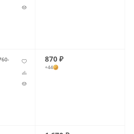
870
₽
760-
+44