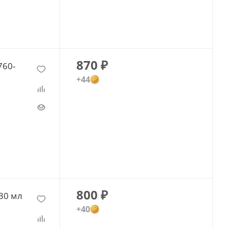
870
₽
760-
+44
800
₽
230 мл
+40