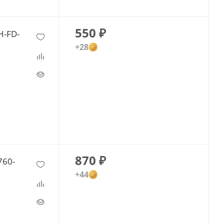
550
₽
H-FD-
+28
870
₽
760-
+44