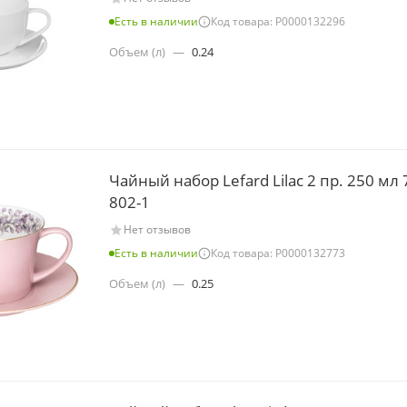
Есть в наличии
Код товара: Р0000132296
Объем (л)
—
0.24
Чайный набор Lefard Lilac 2 пр. 250 мл 
802-1
Нет отзывов
Есть в наличии
Код товара: Р0000132773
Объем (л)
—
0.25