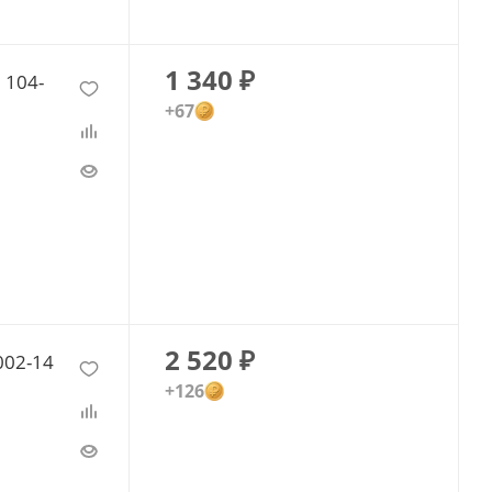
1 340
₽
 104-
+67
2 520
₽
002-14
+126