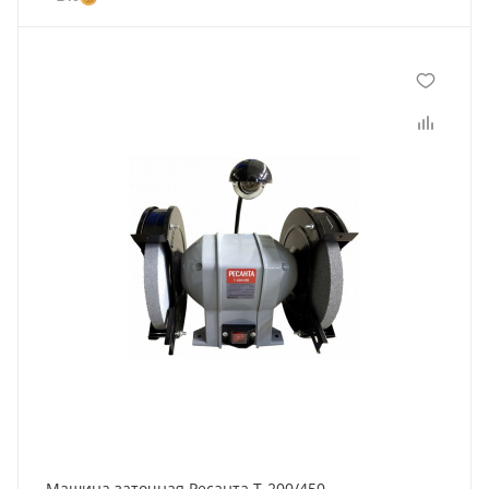
Машина заточная Ресанта Т-200/450