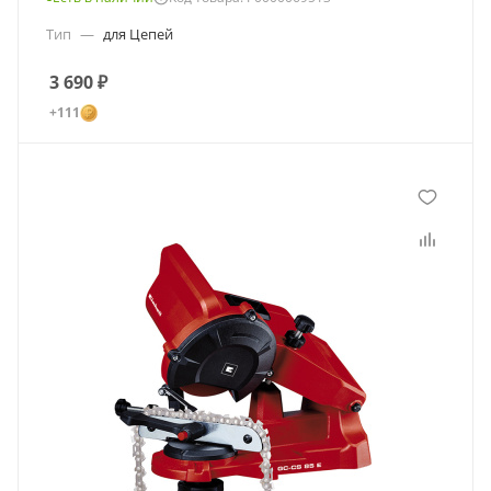
Тип
—
для Цепей
3 690
₽
+111