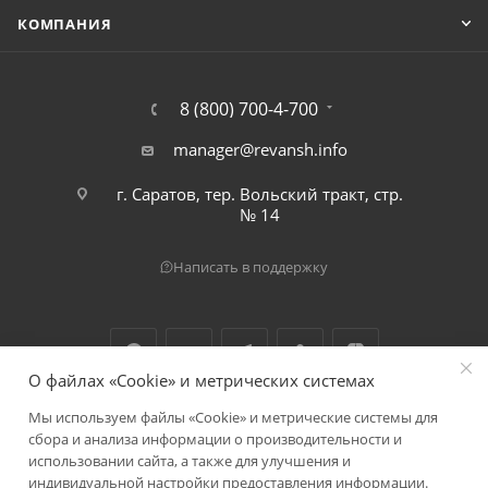
КОМПАНИЯ
8 (800) 700-4-700
manager@revansh.info
г. Саратов, тер. Вольский тракт, стр.
№ 14
Написать в поддержку
О файлах «Cookie» и метрических системах
Мы используем файлы «Cookie» и метрические системы для
2026 © ООО "Реванш"
сбора и анализа информации о производительности и
использовании сайта, а также для улучшения и
индивидуальной настройки предоставления информации.