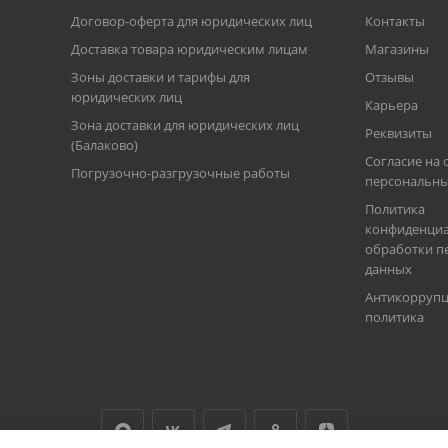
Договор-оферта для юридических лиц
Контакты
Доставка товара юридическим лицам
Магазины
Зоны доставки и тарифы для
Отзывы
юридических лиц
Карьера
Зона доставки для юридических лиц
Реквизиты
(Балаково)
Согласие на 
Погрузочно-разгрузочные работы
персональны
Политика
конфиденциа
обработки п
данных
Антикорруп
политика