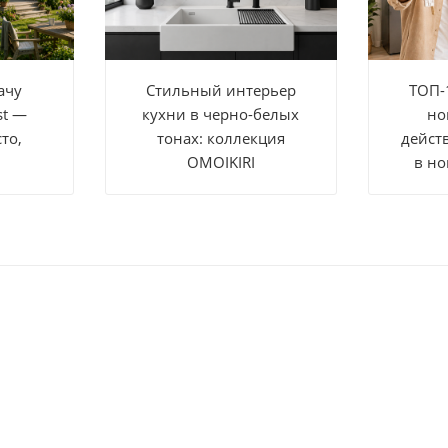
ачу
Стильный интерьер
ТОП-
st —
кухни в черно-белых
но
то,
тонах: коллекция
дейст
OMOIKIRI
в но