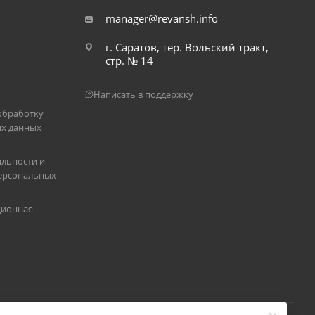
manager@revansh.info
г. Саратов, тер. Вольский тракт,
стр. № 14
Написать в поддержку
обработку
х данных
льности и
ерсональных
ционная