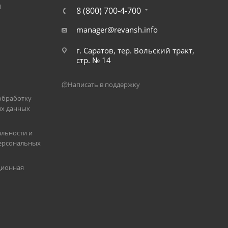
Я
8 (800) 700-4-700
manager@revansh.info
г. Саратов, тер. Вольский тракт,
стр. № 14
Написать в поддержку
обработку
х данных
льности и
ерсональных
ционная