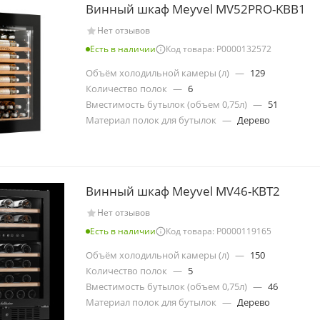
Винный шкаф Meyvel MV52PRO-KBB1
Нет отзывов
Есть в наличии
Код товара: Р0000132572
Объём холодильной камеры (л)
—
129
Количество полок
—
6
Вместимость бутылок (объем 0,75л)
—
51
Материал полок для бутылок
—
Дерево
Винный шкаф Meyvel MV46-KBT2
Нет отзывов
Есть в наличии
Код товара: Р0000119165
Объём холодильной камеры (л)
—
150
Количество полок
—
5
Вместимость бутылок (объем 0,75л)
—
46
Материал полок для бутылок
—
Дерево