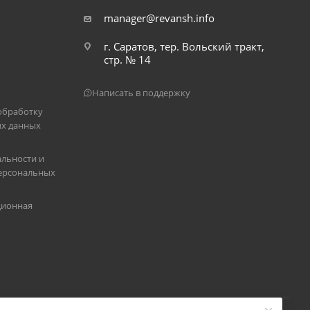
manager@revansh.info
г. Саратов, тер. Вольский тракт,
стр. № 14
Написать в поддержку
обработку
х данных
льности и
ерсональных
ционная