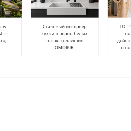
ачу
Стильный интерьер
ТОП-
st —
кухни в черно-белых
но
то,
тонах: коллекция
дейст
OMOIKIRI
в но