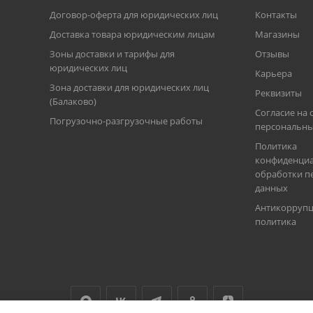
Договор-оферта для юридических лиц
Контакты
Доставка товара юридическим лицам
Магазины
Зоны доставки и тарифы для
Отзывы
юридических лиц
Карьера
Зона доставки для юридических лиц
Реквизиты
(Балаково)
Согласие на 
Погрузочно-разгрузочные работы
персональны
Политика
конфиденциа
обработки п
данных
Антикорруп
политика