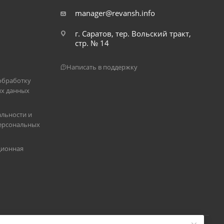
manager@revansh.info
г. Саратов, тер. Вольский тракт,
стр. № 14
Написать в поддержку
обработку
х данных
льности и
ерсональных
ционная