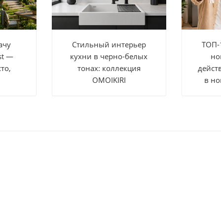
ачу
Стильный интерьер
ТОП-
st —
кухни в черно-белых
но
то,
тонах: коллекция
дейст
OMOIKIRI
в но