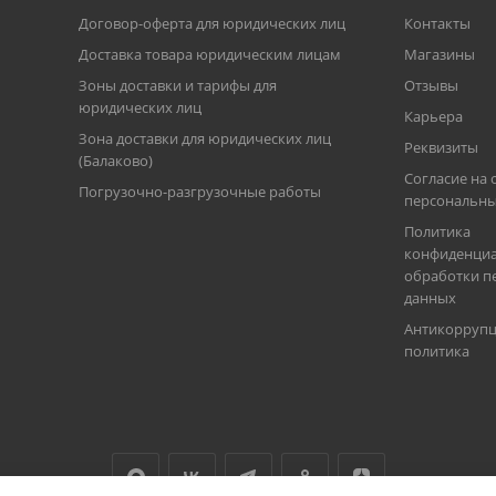
Договор-оферта для юридических лиц
Контакты
Доставка товара юридическим лицам
Магазины
Зоны доставки и тарифы для
Отзывы
юридических лиц
Карьера
Зона доставки для юридических лиц
Реквизиты
(Балаково)
Согласие на 
Погрузочно-разгрузочные работы
персональны
Политика
конфиденциа
обработки п
данных
Антикорруп
политика