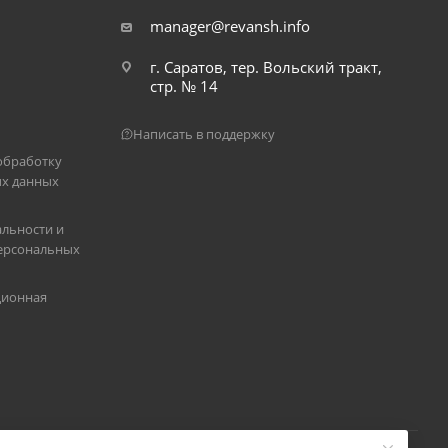
manager@revansh.info
г. Саратов, тер. Вольский тракт,
стр. № 14
Написать в поддержку
обработку
х данных
льности и
ерсональных
ционная