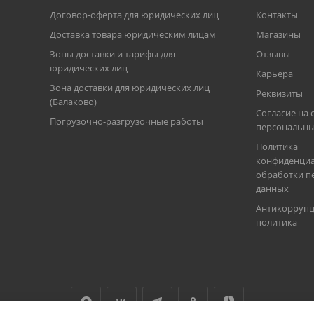
Договор-оферта для юридических лиц
Контакты
Доставка товара юридическим лицам
Магазины
Зоны доставки и тарифы для
Отзывы
юридических лиц
Карьера
Зона доставки для юридических лиц
Реквизиты
(Балаково)
Согласие на 
Погрузочно-разгрузочные работы
персональны
Политика
конфиденциа
обработки п
данных
Антикорруп
политика