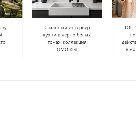
ачу
Стильный интерьер
ТОП-
st —
кухни в черно-белых
но
то,
тонах: коллекция
дейст
OMOIKIRI
в но