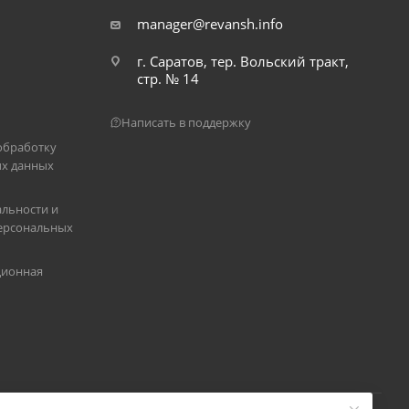
manager@revansh.info
г. Саратов, тер. Вольский тракт,
стр. № 14
Написать в поддержку
обработку
х данных
льности и
ерсональных
ционная