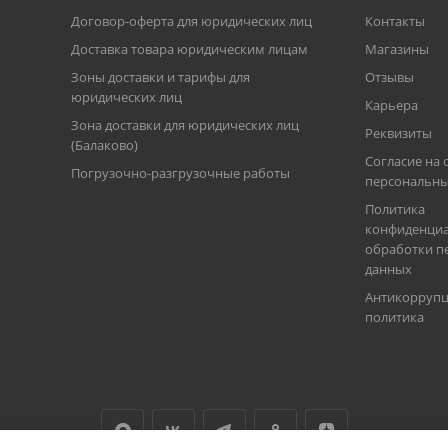
Договор-оферта для юридических лиц
Контакты
Доставка товара юридическим лицам
Магазины
Зоны доставки и тарифы для
Отзывы
юридических лиц
Карьера
Зона доставки для юридических лиц
Реквизиты
(Балаково)
Согласие на 
Погрузочно-разгрузочные работы
персональны
Политика
конфиденциа
обработки п
данных
Антикорруп
политика