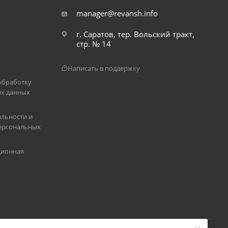
manager@revansh.info
г. Саратов, тер. Вольский тракт,
стр. № 14
Написать в поддержку
обработку
х данных
льности и
ерсональных
ционная