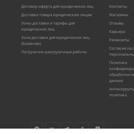
Договор-оферта для юридических лиц
Контакты
Доставка товара юридическим лицам
Магазины
Зоны доставки и тарифы для
Отзывы
юридических лиц
Карьера
Зона доставки для юридических лиц
Реквизиты
(Балаково)
Согласие на 
Погрузочно-разгрузочные работы
персональны
Политика
конфиденциа
обработки п
данных
Антикорруп
политика