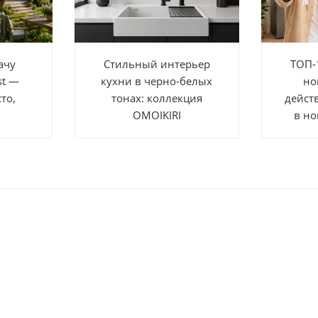
ачу
Стильный интерьер
ТОП-
st —
кухни в черно-белых
но
то,
тонах: коллекция
дейст
OMOIKIRI
в но