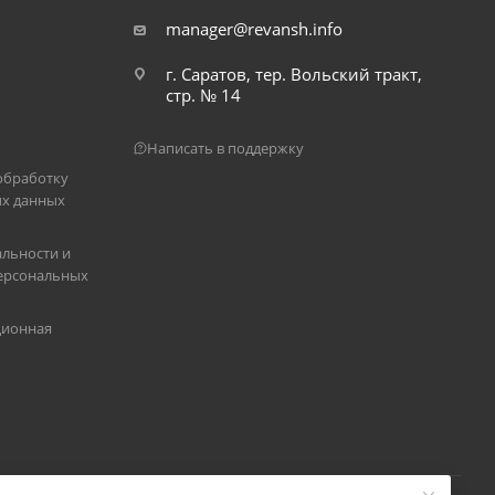
manager@revansh.info
г. Саратов, тер. Вольский тракт,
стр. № 14
Написать в поддержку
обработку
х данных
льности и
ерсональных
ционная