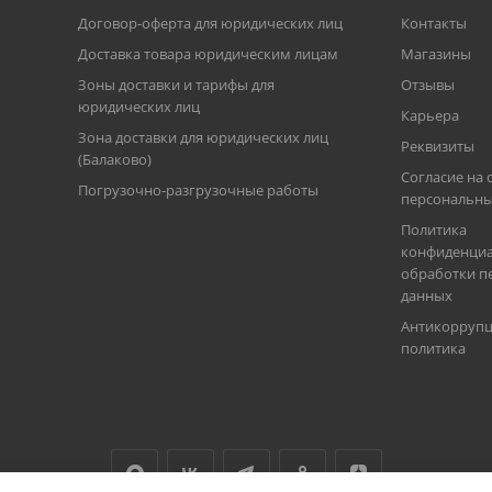
Договор-оферта для юридических лиц
Контакты
Доставка товара юридическим лицам
Магазины
Зоны доставки и тарифы для
Отзывы
юридических лиц
Карьера
Зона доставки для юридических лиц
Реквизиты
(Балаково)
Согласие на 
Погрузочно-разгрузочные работы
персональны
Политика
конфиденциа
обработки п
данных
Антикорруп
политика