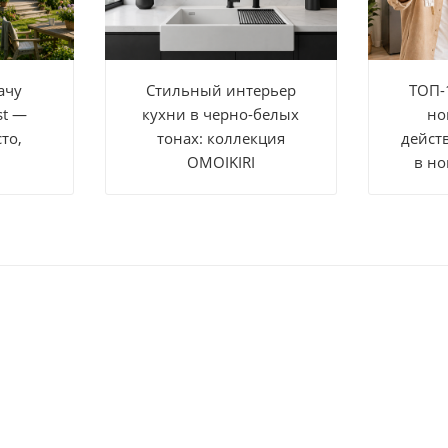
ачу
Стильный интерьер
ТОП-
st —
кухни в черно-белых
но
то,
тонах: коллекция
дейст
OMOIKIRI
в но