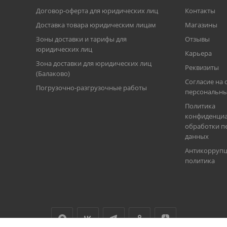
Договор-оферта для юридических лиц
Контакты
Доставка товара юридическим лицам
Магазины
Зоны доставки и тарифы для
Отзывы
юридических лиц
Карьера
Зона доставки для юридических лиц
Реквизиты
(Балаково)
Согласие на 
Погрузочно-разгрузочные работы
персональны
Политика
конфиденциа
обработки п
данных
Антикорруп
политика