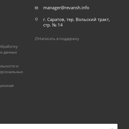
manager@revansh.info
г. Саратов, тер. Вольский тракт,
стр. № 14
Написать в поддержку
обработку
х данных
льности и
ерсональных
ционная