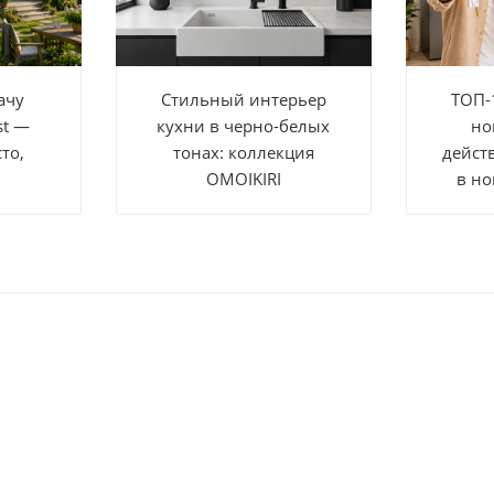
ачу
Стильный интерьер
ТОП-
st —
кухни в черно-белых
но
то,
тонах: коллекция
дейст
OMOIKIRI
в но