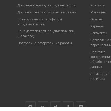
Договор-оферта для юридических лиц
Контакты
Доставка товара юридическим лицам
Магазины
Зоны доставки и тарифы для
Отзывы
юридических лиц
Карьера
Зона доставки для юридических лиц
Реквизиты
(Балаково)
Согласие на 
Погрузочно-разгрузочные работы
персональны
Политика
конфиденциа
обработки п
данных
Антикорруп
политика