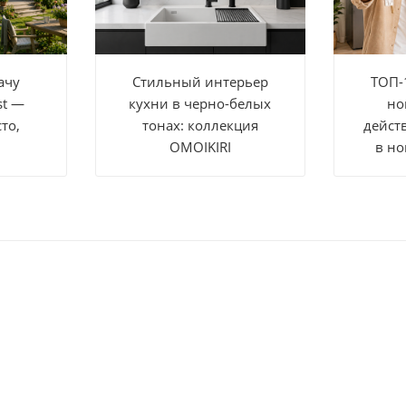
ачу
Стильный интерьер
ТОП-
st —
кухни в черно-белых
но
то,
тонах: коллекция
дейст
OMOIKIRI
в но