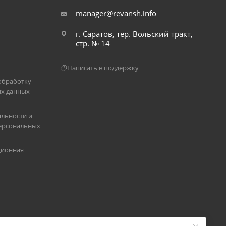
manager@revansh.info
г. Саратов, тер. Вольский тракт,
стр. № 14
Написать в поддержку
обработку
х данных
льности и
ерсональных
ционная