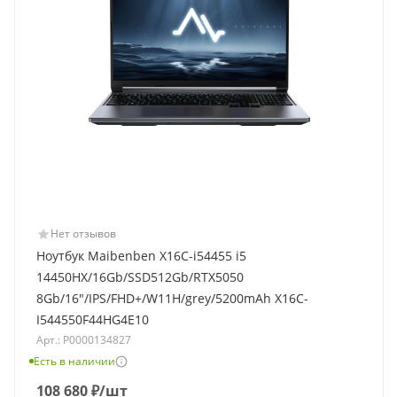
Нет отзывов
Ноутбук Maibenben X16C-i54455 i5
14450HX/16Gb/SSD512Gb/RTX5050
8Gb/16"/IPS/FHD+/W11H/grey/5200mAh X16C-
I544550F44HG4E10
Арт.: Р0000134827
Есть в наличии
108 680
₽
/шт