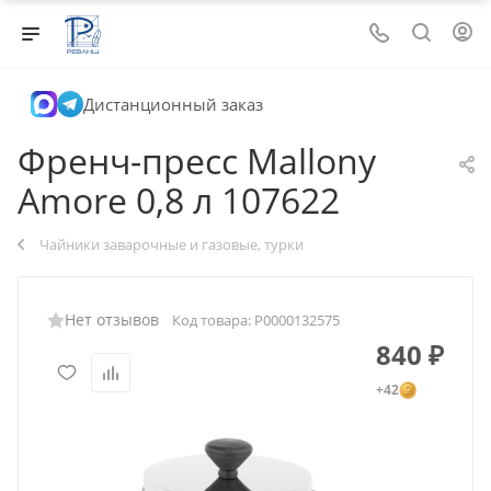
Дистанционный заказ
Френч-пресс Mallony
Amore 0,8 л 107622
Чайники заварочные и газовые, турки
Нет отзывов
Код товара:
Р0000132575
840
₽
+42