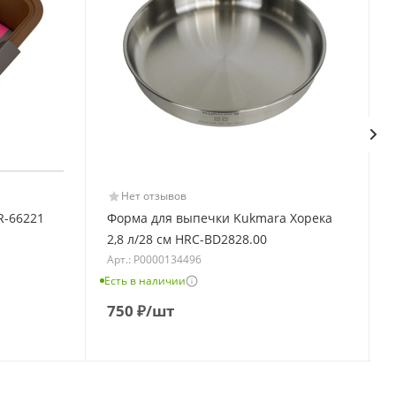
Нет отзывов
R-66221
Форма для выпечки Kukmara Хорека
2,8 л/28 см HRC-BD2828.00
Арт.: Р0000134496
Есть в наличии
Е
750
₽
/шт