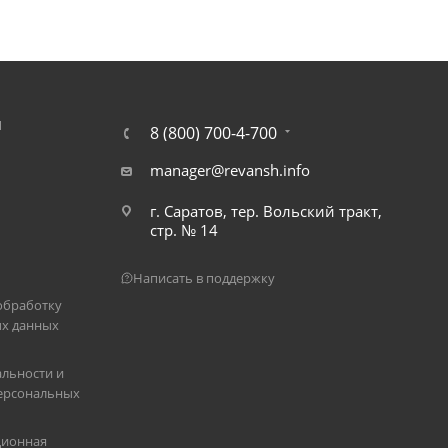
Я
8 (800) 700-4-700
manager@revansh.info
г. Саратов, тер. Вольский тракт,
стр. № 14
Написать в поддержку
обработку
х данных
льности и
ерсональных
ционная