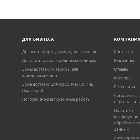
ДЛЯ БИЗНЕСА
КОМПАНИ
Договор-оферта для юридических лиц
Контакты
Доставка товара юридическим лицам
Магазины
Зоны доставки и тарифы для
Отзывы
юридических лиц
Карьера
Зона доставки для юридических лиц
Реквизиты
(Балаково)
Согласие на 
Погрузочно-разгрузочные работы
персональны
Политика
конфиденциа
обработки п
данных
Антикорруп