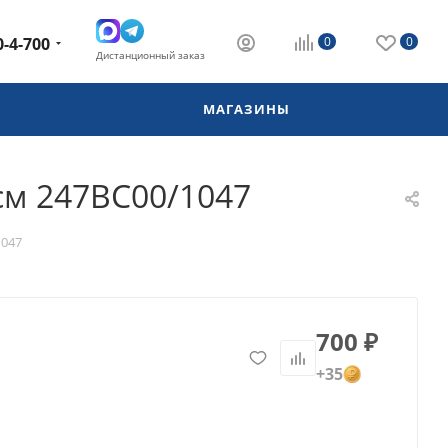
0-4-700
0
0
Дистанционный заказ
МАГАЗИНЫ
 см 247BC00/1047
1047
700
₽
+35