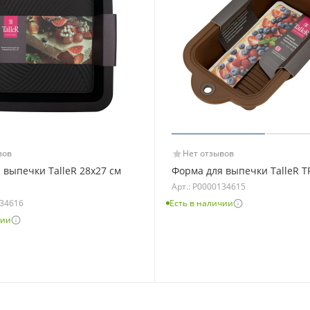
вов
Нет отзывов
 выпечки TalleR 28х27 см
Форма для выпечки TalleR T
Арт.: Р0000134615
134616
Есть в наличии
чии