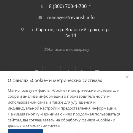
8 (800) 700-4-700
manager@revansh.info
г. Саратов, тер. Вольский тракт, стр.
№ 14
Написать в поддержку
О файлах «Cookie» и метрических системах
Мы используем файлы «Cookie» и метрические системы для
2026 © ООО "Реванш"
сбора и анализа информации о производительности и
использовании сайта, а также для улучшения и
индивидуальной настройки предоставления информации.
Нажимая кнопку «Принимаю» или продолжая пользоваться
сайтом, вы соглашаетесь на обработку файлов «Cookie» и
данных метрических систем.