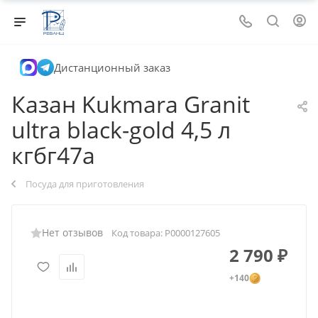
Дистанционный заказ
Казан Kukmara Granit
ultra black-gold 4,5 л
кгбг47а
Посуда для приготовления
Нет отзывов
Код товара:
Р0000127605
2 790
₽
+140