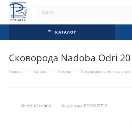
КАТАЛОГ
Сковорода Nadoba Odri 20
—
—
—
Главная
Каталог
Посуда
Посуда для приготовления
Нет отзывов
Код товара:
Р0000132712