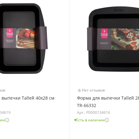
вов
Нет отзывов
 выпечки TalleR 40х28 см
Форма для выпечки TalleR 2
TR-66332
134619
Арт.: Р0000134616
чии
Есть в наличии