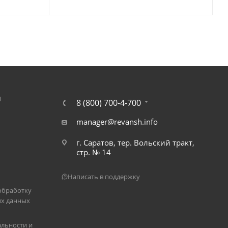
Я
8 (800) 700-4-700
manager@revansh.info
г. Саратов, тер. Вольский тракт,
стр. № 14
Написать в поддержку
обработку
х данных
льности и