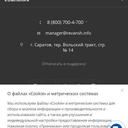
КОМПАНИЯ
8 (800) 700-4-700
manager@revansh.info
г. Саратов, тер. Вольский тракт, стр.
№ 14
Написать в поддержку
О файлах «Cookie» и метрических системах
Мы используем файлы «Cookie» и метрические системы для
2026 © ООО "Реванш"
сбора и анализа информации о производительности и
использовании сайта, а также для улучшения и
индивидуальной настройки предоставления информации.
Нажимая кнопку «Принимаю» или продолжая пользоваться