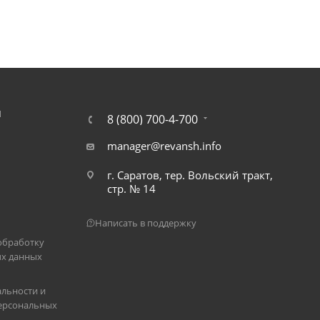
Я
8 (800) 700-4-700
manager@revansh.info
г. Саратов, тер. Вольский тракт,
стр. № 14
Написать в поддержку
обработку
х данных
льности и
ерсональных