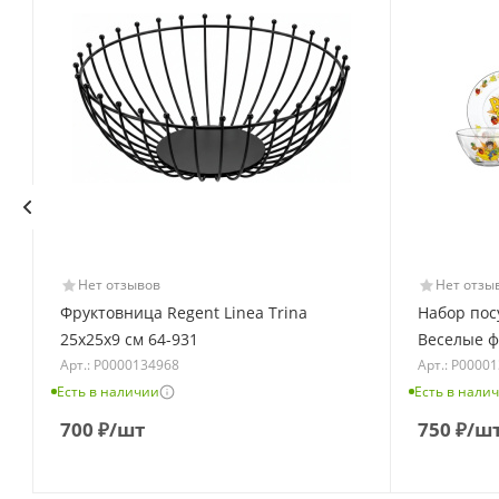
Нет отзывов
Нет отзы
Фруктовница Regent Linea Trina
Набор пос
25х25х9 см 64-931
Веселые ф
Арт.: Р0000134968
Арт.: Р0000
Есть в наличии
Есть в нали
700
₽
/шт
750
₽
/ш