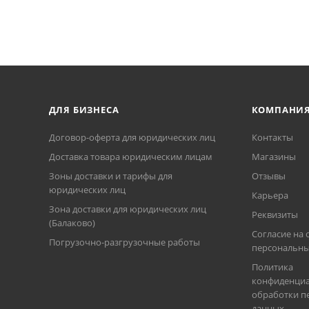
ДЛЯ БИЗНЕСА
КОМПАНИ
Договор-оферта для юридических лиц
Контакты
Доставка товара юридическим лицам
Магазины
Зоны доставки и тарифы для
Отзывы
юридических лиц
Карьера
Зона доставки для юридических лиц
Реквизиты
(Балаково)
Согласие на 
Погрузочно-разгрузочные работы
персональны
Политика
конфиденциа
обработки п
данных