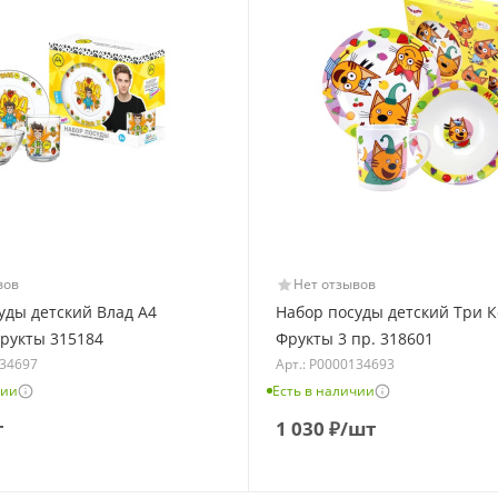
вов
Нет отзывов
уды детский Влад А4
Набор посуды детский Три К
рукты 315184
Фрукты 3 пр. 318601
134697
Арт.: Р0000134693
чии
Есть в наличии
т
1 030
₽
/шт