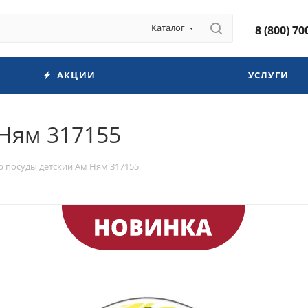
Каталог
8 (800) 70
АКЦИИ
УСЛУГИ
 Ням 317155
 посуды детский Ам Ням 317155