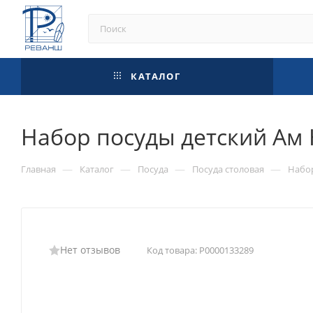
КАТАЛОГ
Набор посуды детский Ам
—
—
—
—
Главная
Каталог
Посуда
Посуда столовая
Набор
Нет отзывов
Код товара:
Р0000133289