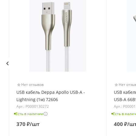
Нет отзывов
Нет отзы
+
USB кабель Deppa Apollo USB-А -
USB кабель
Lightning (1м) 72606
USB-А 66Вт
Арт.: Р0000130272
Арт.: Р0000
Есть в наличии
Есть в нали
370
₽
/шт
400
₽
/ш