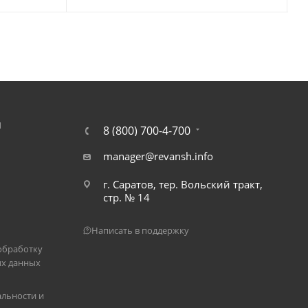
Я
8 (800) 700-4-700
manager@revansh.info
г. Саратов, тер. Вольский тракт,
стр. № 14
Написать в поддержку
обработку
х данных
льности и