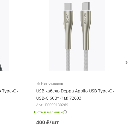
Нет отзывов
 Type-C -
USB кабель Deppa Apollo USB Type-C -
USB-С 60Вт (1м) 72603
Арт.: Р0000130269
Есть в наличии
Е
400
₽
/шт