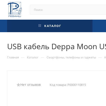
КАТАЛОГ
USB кабель Deppa Moon USB
—
—
—
Главная
Каталог
Смартфоны, телефоны и гаджеты
А
Нет отзывов
Код товара:
Р0000110815