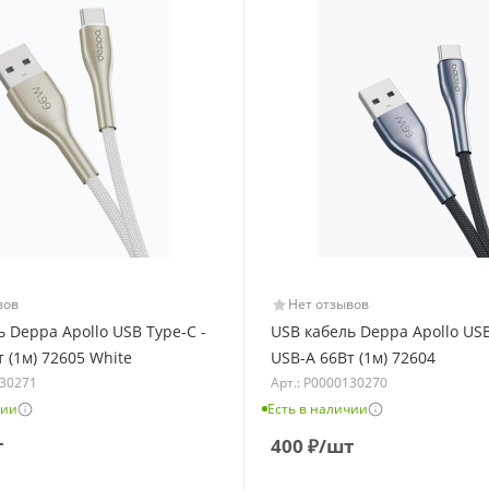
вов
Нет отзывов
 Deppa Apollo USB Type-C -
USB кабель Deppa Apollo USB
 (1м) 72605 White
USB-А 66Вт (1м) 72604
130271
Арт.: Р0000130270
чии
Есть в наличии
т
400
₽
/шт