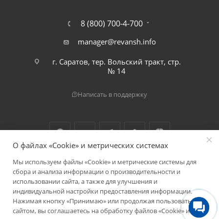
8 (800) 700-4-700
manager@revansh.info
г. Саратов, тер. Вольский тракт, стр.
№ 14
Написать в поддержку
О файлах «Cookie» и метрических системах
Мы используем файлы «Cookie» и метрические системы для
2026 © ООО "Реванш"
сбора и анализа информации о производительности и
использовании сайта, а также для улучшения и
индивидуальной настройки предоставления информации.
Нажимая кнопку «Принимаю» или продолжая пользоваться
сайтом, вы соглашаетесь на обработку файлов «Cookie» и