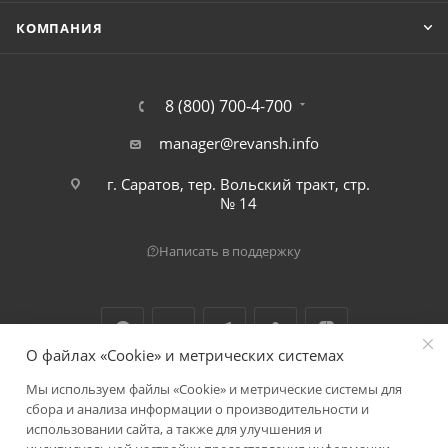
КОМПАНИЯ
8 (800) 700-4-700
manager@revansh.info
г. Саратов, тер. Вольский тракт, стр.
№ 14
Написать в поддержку
О файлах «Cookie» и метрических системах
Мы используем файлы «Cookie» и метрические системы для
2026 © ООО "Реванш"
сбора и анализа информации о производительности и
использовании сайта, а также для улучшения и