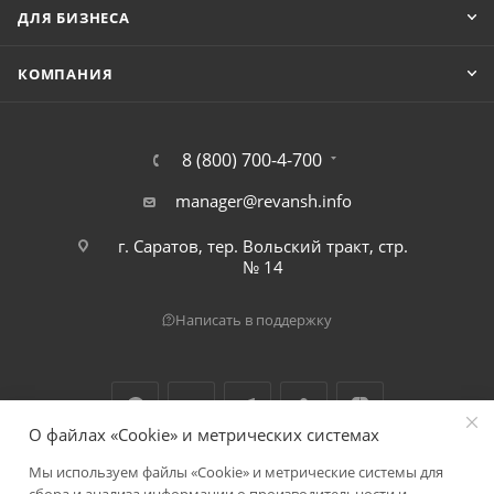
ДЛЯ БИЗНЕСА
КОМПАНИЯ
8 (800) 700-4-700
manager@revansh.info
г. Саратов, тер. Вольский тракт, стр.
№ 14
Написать в поддержку
О файлах «Cookie» и метрических системах
Мы используем файлы «Cookie» и метрические системы для
2026 © ООО "Реванш"