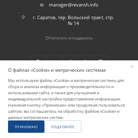
manager@revansh.info
г. Саратов, тер. Вольский тракт, стр.
№ 14
Написать в поддержку
О файлах «Cookie» и метрических системах
Мы используем файлы «Cookie» и метрические системы для
2026 © ООО "Реванш"
сбора и анализа информации о производительности и
использовании сайта, а также для улучшения и
индивидуальной настройки предоставления информации.
Нажимая кнопку «Принимаю» или продолжая пользоваться
сайтом, вы соглашаетесь на обработку файлов «Cookie» и
данных метрических систем.
ПРИНИМАЮ
ПОДРОБНЕЕ
Главная
Сравнение
Каталог
Акции
Магазины