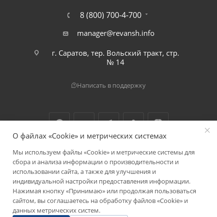
8 (800) 700-4-700
manager@revansh.info
г. Саратов, тер. Вольский тракт, стр.
№ 14
Написать в поддержку
О файлах «Cookie» и метрических системах
Мы используем файлы «Cookie» и метрические системы для
2026 © ООО "Реванш"
сбора и анализа информации о производительности и
использовании сайта, а также для улучшения и
индивидуальной настройки предоставления информации.
Нажимая кнопку «Принимаю» или продолжая пользоваться
сайтом, вы соглашаетесь на обработку файлов «Cookie» и
данных метрических систем.