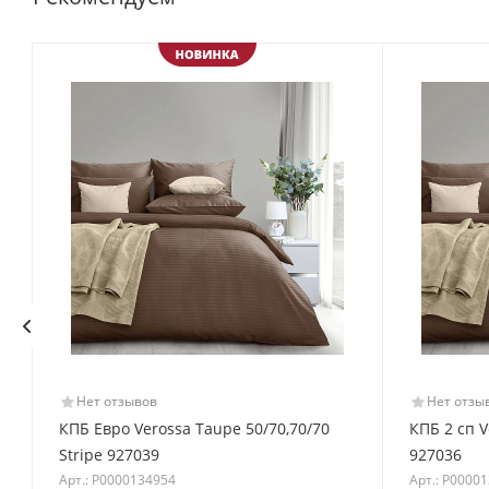
Нет отзывов
Нет отзы
КПБ Евро Verossa Taupe 50/70,70/70
КПБ 2 сп V
Stripe 927039
927036
Арт.: Р0000134954
Арт.: Р0000