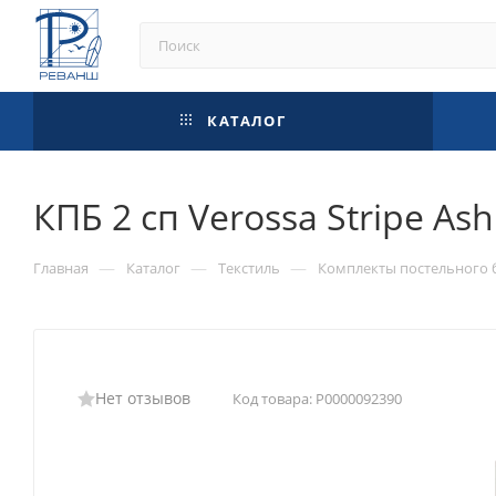
КАТАЛОГ
КПБ 2 сп Verossa Stripe As
—
—
—
Главная
Каталог
Текстиль
Комплекты постельного 
Нет отзывов
Код товара:
Р0000092390