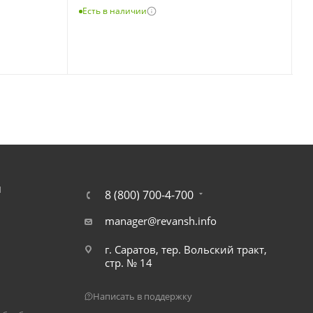
Есть в наличии
Е
Я
8 (800) 700-4-700
manager@revansh.info
г. Саратов, тер. Вольский тракт,
стр. № 14
Написать в поддержку