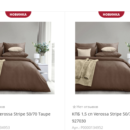
вов
Нет отзывов
erossa Stripe 50/70 Taupe
КПБ 1,5 сп Verossa Stripe 50
927030
134953
Арт.: Р0000134952