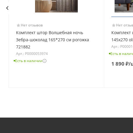
Нет отзывов
Нет отзы
Комплект штор Волшебная ночь
Комплект 
Зебра-шоколад 165*270 см рогожка
145х270 ol
Арт.: Р0000
721882
Арт.: Р0000053974
Есть в нали
Есть в наличии
1 890
₽
/