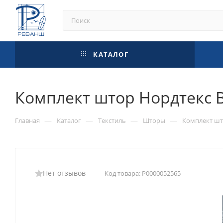
КАТАЛОГ
Комплект штор Нордтекс В
—
—
—
—
Главная
Каталог
Текстиль
Шторы
Комплект шт
Нет отзывов
Код товара:
Р0000052565