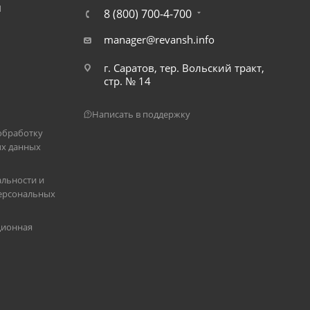
Я
8 (800) 700-4-700
manager@revansh.info
г. Саратов, тер. Вольский тракт,
стр. № 14
Написать в поддержку
обработку
х данных
льности и
ерсональных
ционная