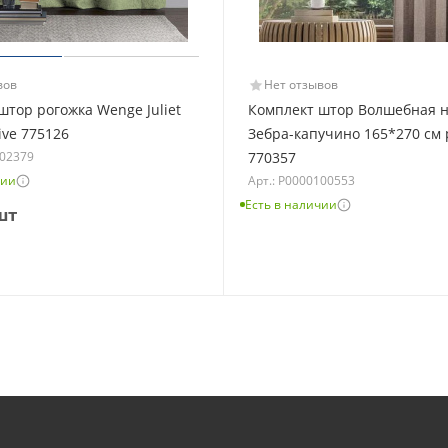
вов
Нет отзывов
штор рогожка Wenge Juliet
Комплект штор Волшебная 
ive 775126
Зебра-капучино 165*270 см 
102379
770357
чии
Арт.: Р0000100553
Есть в наличии
шт