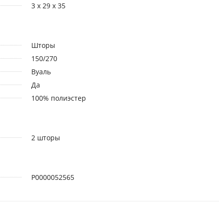
3 x 29 x 35
Шторы
150/270
Вуаль
Да
100% полиэстер
2 шторы
Р0000052565