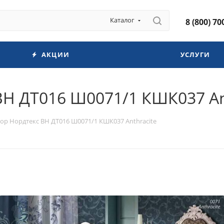
Каталог
8 (800) 70
АКЦИИ
УСЛУГИ
Н ДТ016 Ш0071/1 КШК037 An
ор Нордтекс ВН ДТ016 Ш0071/1 КШК037 Anthracite