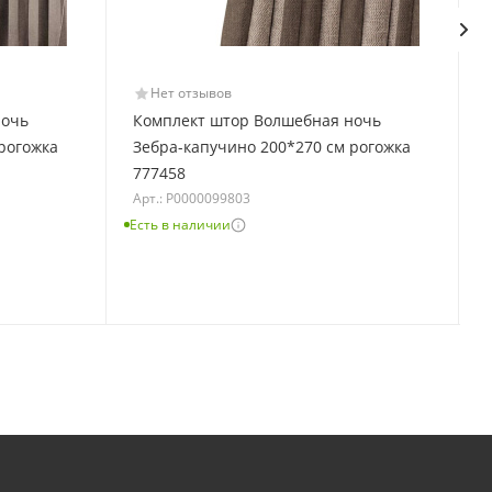
Нет отзывов
ночь
Комплект штор Волшебная ночь
рогожка
Зебра-капучино 200*270 см рогожка
777458
Арт.: Р0000099803
Есть в наличии
Е