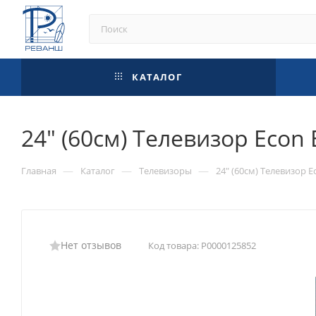
КАТАЛОГ
24" (60см) Телевизор Econ
—
—
—
Главная
Каталог
Телевизоры
24" (60см) Телевизор 
Нет отзывов
Код товара:
Р0000125852