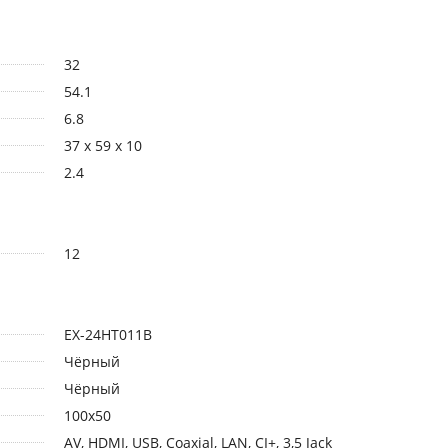
32
54.1
6.8
37 x 59 x 10
2.4
12
EX-24HT011B
Чёрный
Чёрный
100х50
AV, HDMI, USB, Coaxial, LAN, CI+, 3,5 Jack