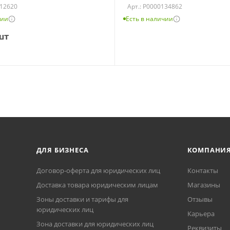
112620
Арт.: Р0000134862
чии
Есть в наличии
шт
ДЛЯ БИЗНЕСА
КОМПАНИ
Договор-оферта для юридических лиц
Контакты
Доставка товара юридическим лицам
Магазины
Зоны доставки и тарифы для
Отзывы
юридических лиц
Карьера
Зона доставки для юридических лиц
Реквизиты