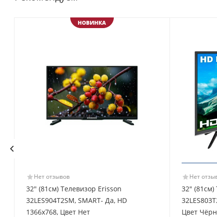
Нет отзывов
Нет отзы
32" (81см) Телевизор Erisson
32" (81см)
32LES904T2SM, SMART- Да, HD
32LES803T
1366x768, Цвет Нет
Цвет Чёр