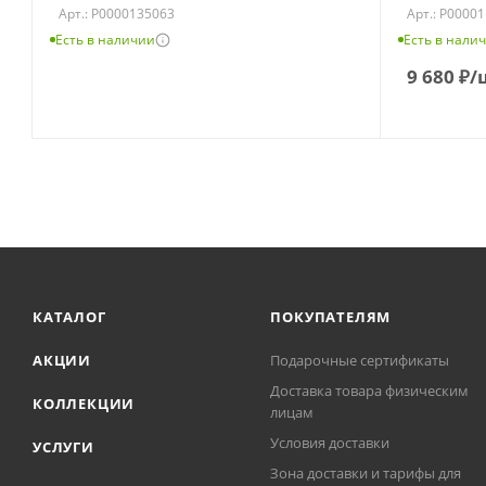
Арт.: Р0000135063
Арт.: Р0000
Есть в наличии
Есть в нали
9 680
₽
/
КАТАЛОГ
ПОКУПАТЕЛЯМ
АКЦИИ
Подарочные сертификаты
Доставка товара физическим
КОЛЛЕКЦИИ
лицам
Условия доставки
УСЛУГИ
Зона доставки и тарифы для