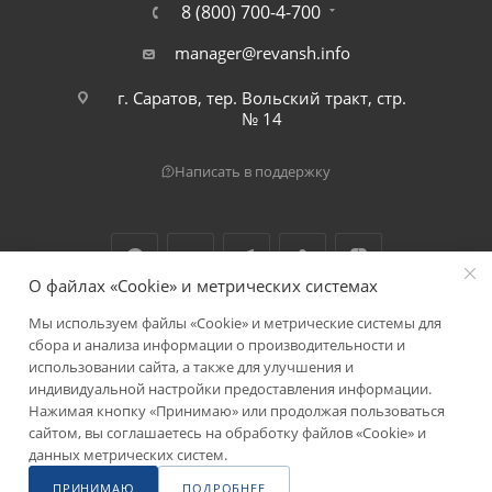
8 (800) 700-4-700
manager@revansh.info
г. Саратов, тер. Вольский тракт, стр.
№ 14
Написать в поддержку
О файлах «Cookie» и метрических системах
Мы используем файлы «Cookie» и метрические системы для
2026 © ООО "Реванш"
сбора и анализа информации о производительности и
использовании сайта, а также для улучшения и
индивидуальной настройки предоставления информации.
Нажимая кнопку «Принимаю» или продолжая пользоваться
сайтом, вы соглашаетесь на обработку файлов «Cookie» и
данных метрических систем.
ПРИНИМАЮ
ПОДРОБНЕЕ