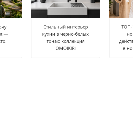
ачу
Стильный интерьер
ТОП-
st —
кухни в черно-белых
но
то,
тонах: коллекция
дейст
OMOIKIRI
в но