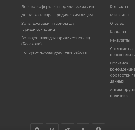
Договор-оферта для юридических лиц
Контакты
Доставка товара юридическим лицам
Магазины
Зоны доставки и тарифы для
Отзывы
юридических лиц
Карьера
Зона доставки для юридических лиц
Реквизиты
(Балаково)
Согласие на 
Погрузочно-разгрузочные работы
персональны
Политика
конфиденциа
обработки п
данных
Антикорруп
политика