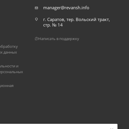
manager@revansh.info
г. Саратов, тер. Вольский тракт,
стр. № 14
Написать в поддержку
обработку
х данных
льности и
ерсональных
ционная