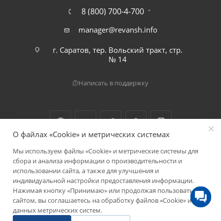
8 (800) 700-4-700
manager@revansh.info
г. Саратов, тер. Вольский тракт, стр.
№ 14
Написать в поддержку
О файлах «Cookie» и метрических системах
Мы используем файлы «Cookie» и метрические системы для
2026 © ООО "Реванш"
сбора и анализа информации о производительности и
использовании сайта, а также для улучшения и
индивидуальной настройки предоставления информации.
Нажимая кнопку «Принимаю» или продолжая пользоваться
сайтом, вы соглашаетесь на обработку файлов «Cookie» и
данных метрических систем.