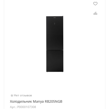
Нет отзывов
Холодильник Manya RB205NGB
Арт.: Р0000107308