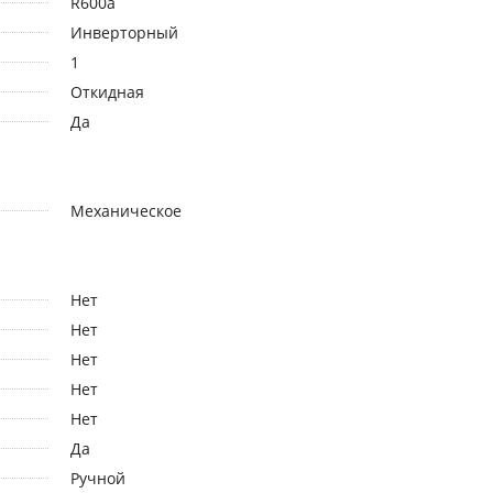
R600a
Инверторный
1
Откидная
Да
Механическое
Нет
Нет
Нет
Нет
Нет
Да
Ручной