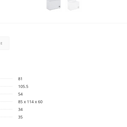
РЕ
81
105.5
54
85 x 114 x 60
34
35