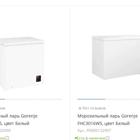
вов
Нет отзывов
ый ларь Gorenje
Морозильный ларь Gorenje
, цвет Белый
FHC3016W5, цвет Белый
132999
Арт.: Р0000132997
чии
Есть в наличии