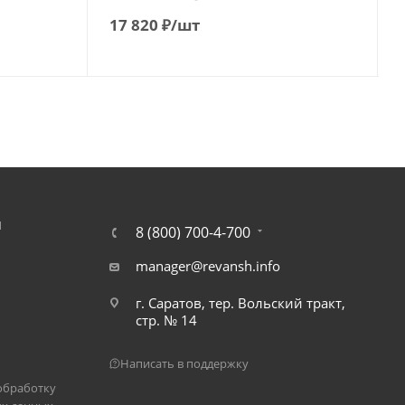
17 820
₽
/шт
Я
8 (800) 700-4-700
manager@revansh.info
г. Саратов, тер. Вольский тракт,
стр. № 14
Написать в поддержку
обработку