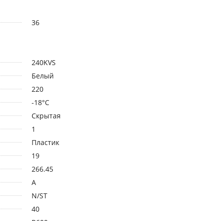
36
240KVS
Белый
220
-18°C
Скрытая
1
Пластик
19
266.45
A
N/ST
40