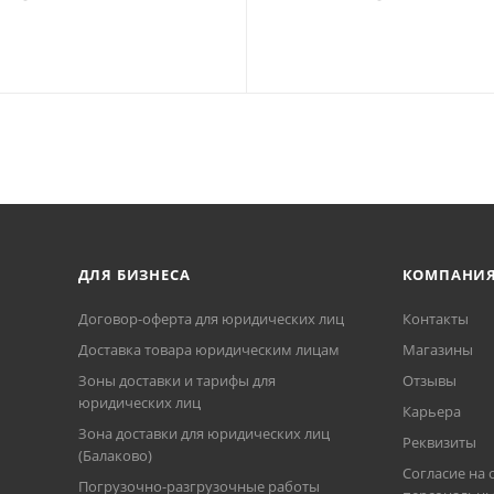
ДЛЯ БИЗНЕСА
КОМПАНИ
Договор-оферта для юридических лиц
Контакты
Доставка товара юридическим лицам
Магазины
Зоны доставки и тарифы для
Отзывы
юридических лиц
Карьера
Зона доставки для юридических лиц
Реквизиты
(Балаково)
Согласие на 
Погрузочно-разгрузочные работы