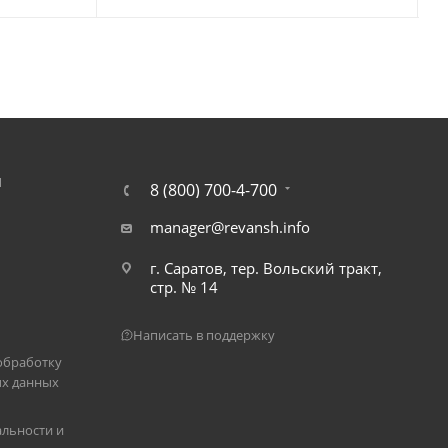
Я
8 (800) 700-4-700
manager@revansh.info
г. Саратов, тер. Вольский тракт,
стр. № 14
Написать в поддержку
обработку
х данных
льности и