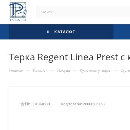
КАТАЛОГ
Терка Regent Linea Prest 
—
—
—
—
Главная
Каталог
Посуда
Кухонная утварь
Ступ
Нет отзывов
Код товара:
Р0000125892