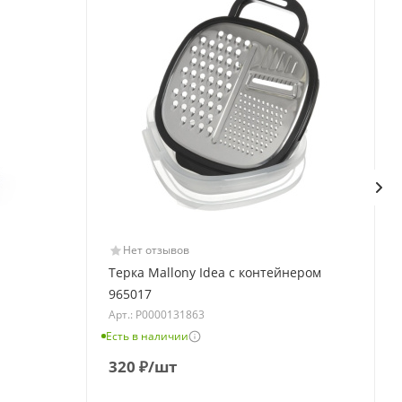
Нет отзывов
Терка Mallony Idea c контейнером
965017
Арт.: Р0000131863
Е
Есть в наличии
320
₽
/шт