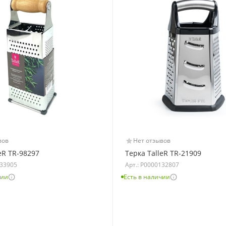
вов
Нет отзывов
eR TR-98297
Терка TalleR TR-21909
133905
Арт.: Р0000132807
чии
Есть в наличии