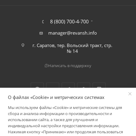
8 (800) 700-4-700
manager@revansh.info
г. Саратов, тер. Вольский тракт, стр.
№ 14
Написать в поддержку
О файлах «Cookie» и метрических системах
Мы используем файлы «Cookie» и метрические системы для
2026 © ООО "Реванш"
сбора и анализа информации о производительности и
использовании сайта, а также для улучшения и
индивидуальной настройки предоставления информации.
Нажимая кнопку «Принимаю» или продолжая пользоваться