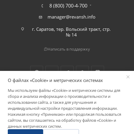
8 (800) 700-4-700
manager@revansh.info
г. Саратов, тер. Вольский тракт, стр.
№ 14
Написать в поддержку
О файлах «Cookie» и метрических системах
Мы используем файлы «Cookie» и метрические системы для
2026 © ООО "Реванш"
сбора и анализа информации о производительности и
использовании сайта, а также для улучшения и
индивидуальной настройки предоставления информации.
Нажимая кнопку «Принимаю» или продолжая пользоваться
сайтом, вы соглашаетесь на обработку файлов «Cookie» и
данных метрических систем.