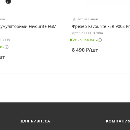
вов
Нет отзывов
кумуляторный Favourite FGM
Фрезер Favourite FER 900S Pr
Арт.: Р0000107884
113998
Есть в наличии
чии
8 490
₽
/шт
шт
ДЛЯ БИЗНЕСА
КОМПАНИ