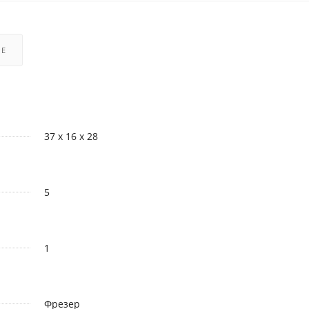
РЕ
37 x 16 x 28
5
1
Фрезер