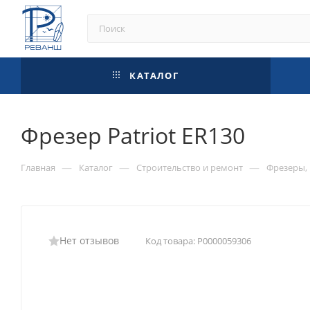
КАТАЛОГ
Фрезер Patriot ER130
—
—
—
Главная
Каталог
Строительство и ремонт
Фрезеры,
Нет отзывов
Код товара:
Р0000059306