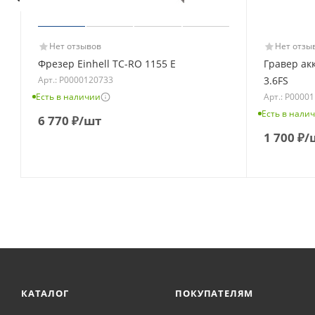
Нет отзывов
Нет отзы
Фрезер Einhell TC-RO 1155 E
Гравер ак
Арт.: Р0000120733
3.6FS
Есть в наличии
Арт.: Р0000
Есть в нали
6 770
₽
/шт
1 700
₽
/
КАТАЛОГ
ПОКУПАТЕЛЯМ