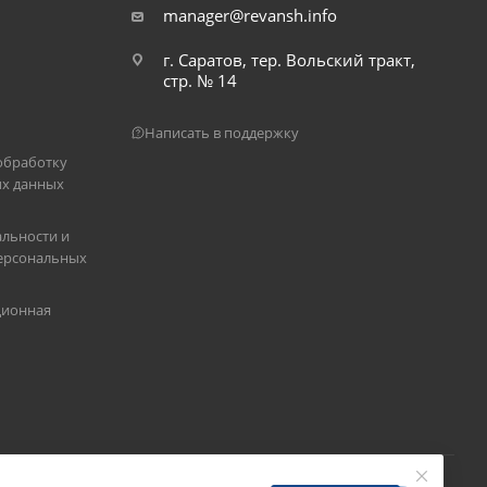
manager@revansh.info
г. Саратов, тер. Вольский тракт,
стр. № 14
Написать в поддержку
обработку
х данных
льности и
ерсональных
ционная