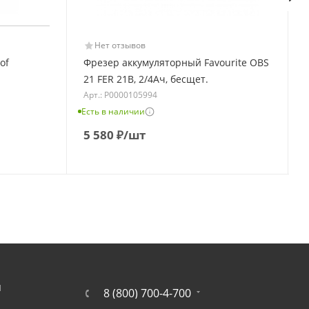
Нет отзывов
of
Фрезер аккумуляторный Favourite OBS
21 FER 21В, 2/4Ач, бесщет.
Арт.: Р0000105994
Е
Есть в наличии
5 580
₽
/шт
Я
8 (800) 700-4-700