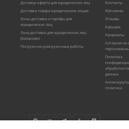
Договор-оферта для юридических лиц
Контакты
Доставка товара юридическим лицам
Магазины
Зоны доставки и тарифы для
Отзывы
юридических лиц
Карьера
Зона доставки для юридических лиц
Реквизиты
(Балаково)
Согласие на 
Погрузочно-разгрузочные работы
персональны
Политика
конфиденциа
обработки п
данных
Антикорруп
политика