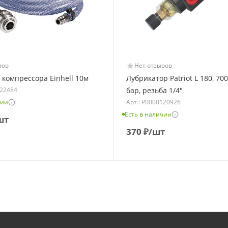
вов
Нет отзывов
 компрессора Einhell 10м
Лубрикатор Patriot L 180, 700
122484
бар, резьба 1/4"
чии
Арт.: Р0000120926
Есть в наличии
шт
370
₽
/шт