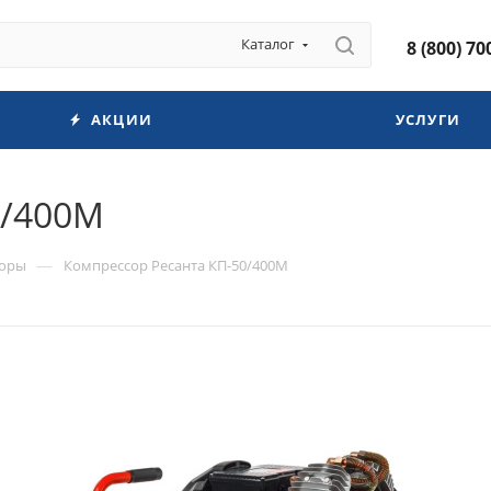
Каталог
8 (800) 70
АКЦИИ
УСЛУГИ
0/400М
—
соры
Компрессор Ресанта КП-50/400М