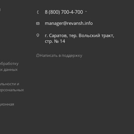
Я
8 (800) 700-4-700
manager@revansh.info
г. Саратов, тер. Вольский тракт,
стр. № 14
Написать в поддержку
обработку
х данных
льности и
ерсональных
ционная