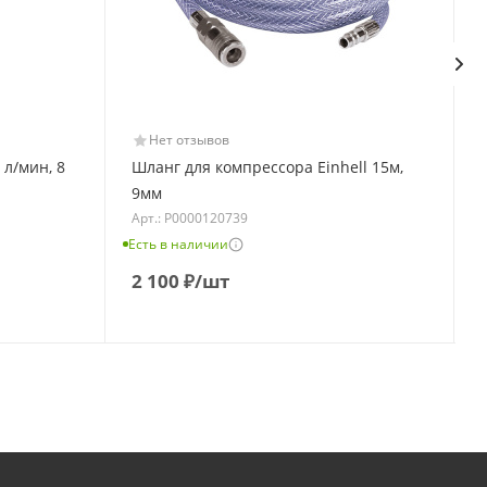
Нет отзывов
 л/мин, 8
Шланг для компрессора Einhell 15м,
9мм
Арт.: Р0000120739
Е
Есть в наличии
2 100
₽
/шт