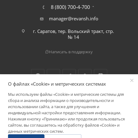
8 (800) 700-4-700
manager@revansh.info
г. Саратов, тер. Вольский тракт, стр.
№ 14
Написать в поддержку
О файлах «Cookie» и метрических системах
Мы используем файлы «Cookie» и метрические системы для
2026 © ООО "Реванш"
сбора и анализа информации о производительности и
использовании сайта, а также для улучшения и
индивидуальной настройки предоставления информации.
Нажимая кнопку «Принимаю» или продолжая пользоваться
сайтом, вы соглашаетесь на обработку файлов «Cookie» и
данных метрических систем.