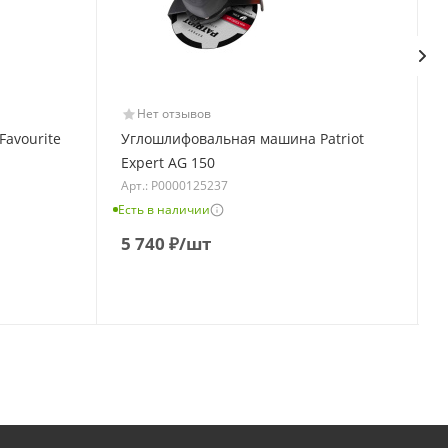
Нет отзывов
avourite
Углошлифовальная машина Patriot
Expert AG 150
Арт.: Р0000125237
Есть в наличии
Е
5 740
₽
/шт