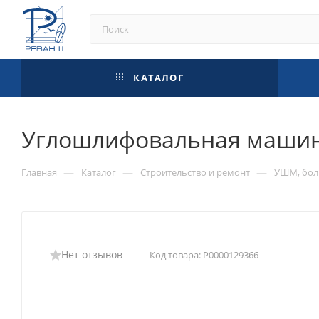
КАТАЛОГ
Углошлифовальная машина 
—
—
—
Главная
Каталог
Строительство и ремонт
УШМ, бол
Нет отзывов
Код товара:
Р0000129366