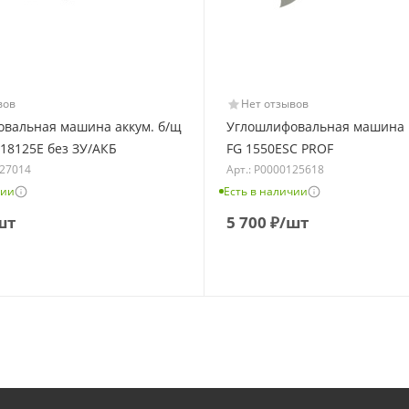
вов
Нет отзывов
вальная машина аккум. б/щ
Углошлифовальная машина F
18125E без ЗУ/АКБ
FG 1550ESC PROF
127014
Арт.: Р0000125618
чии
Есть в наличии
шт
5 700
₽
/шт