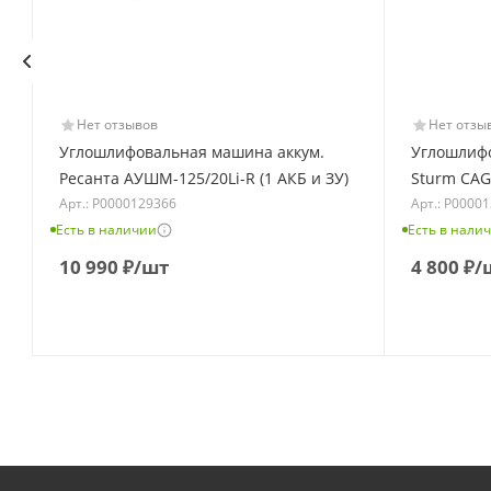
Нет отзывов
Нет отзы
Углошлифовальная машина аккум.
Углошлифо
Ресанта АУШМ-125/20Li-R (1 АКБ и ЗУ)
Sturm CAG
Арт.: Р0000129366
Арт.: Р0000
Есть в наличии
Есть в нали
10 990
₽
/шт
4 800
₽
/