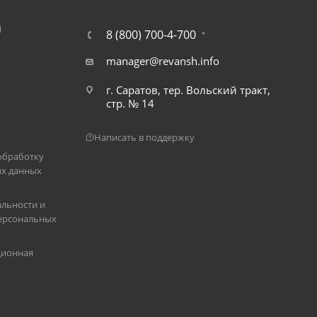
Я
8 (800) 700-4-700
manager@revansh.info
г. Саратов, тер. Вольский тракт,
стр. № 14
Написать в поддержку
обработку
х данных
льности и
ерсональных
ционная