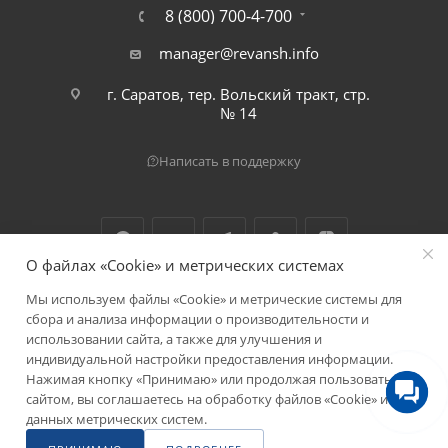
8 (800) 700-4-700
manager@revansh.info
г. Саратов, тер. Вольский тракт, стр.
№ 14
Написать в поддержку
О файлах «Cookie» и метрических системах
Мы используем файлы «Cookie» и метрические системы для
2026 © ООО "Реванш"
сбора и анализа информации о производительности и
использовании сайта, а также для улучшения и
индивидуальной настройки предоставления информации.
Нажимая кнопку «Принимаю» или продолжая пользоваться
сайтом, вы соглашаетесь на обработку файлов «Cookie» и
данных метрических систем.