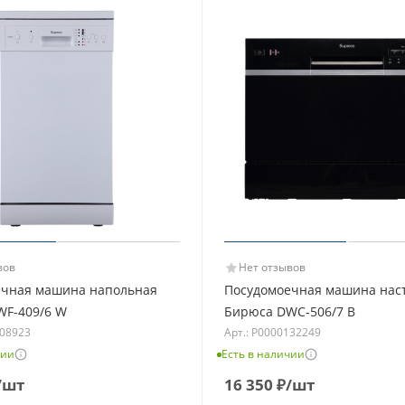
вов
Нет отзывов
ечная машина напольная
Посудомоечная машина нас
WF-409/6 W
Бирюса DWC-506/7 B
108923
Арт.: Р0000132249
чии
Есть в наличии
/шт
16 350
₽
/шт