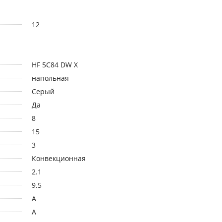
12
HF 5C84 DW X
напольная
Серый
Да
8
15
3
Конвекционная
2.1
9.5
A
A