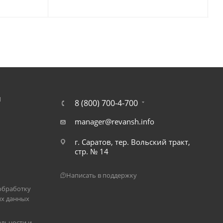
Я
8 (800) 700-4-700
manager@revansh.info
г. Саратов, тер. Вольский тракт,
стр. № 14
Написать в поддержку
обработку
х данных
льности и