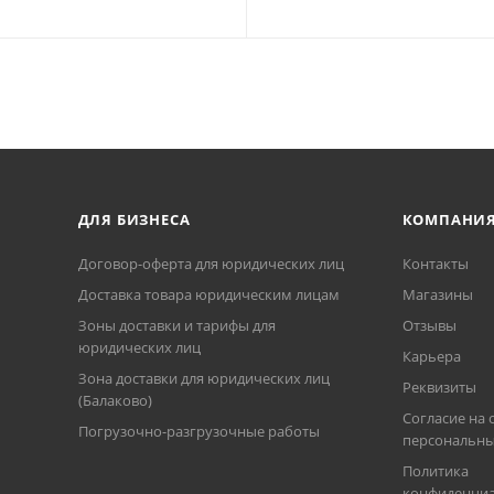
ДЛЯ БИЗНЕСА
КОМПАНИ
Договор-оферта для юридических лиц
Контакты
Доставка товара юридическим лицам
Магазины
Зоны доставки и тарифы для
Отзывы
юридических лиц
Карьера
Зона доставки для юридических лиц
Реквизиты
(Балаково)
Согласие на 
Погрузочно-разгрузочные работы
персональны
Политика
конфиденциа