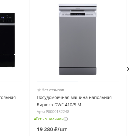
Нет отзывов
тольная
Посудомоечная машина напольная
Бирюса DWF-410/5 M
Арт.: Р0000132248
Есть в наличии
Е
19 280
₽
/шт