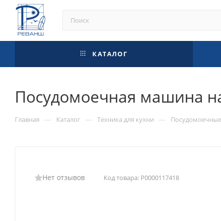
КАТАЛОГ
Посудомоечная машина на
—
—
—
Главная
Каталог
Техника для кухни
Посудомоечны
Нет отзывов
Код товара:
Р0000117418