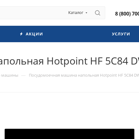
Каталог
8 (800) 70
АКЦИИ
УСЛУГИ
польная Hotpoint HF 5C84 D
—
е машины
Посудомоечная машина напольная Hotpoint HF 5C84 D